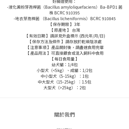
好腸道使用：
-液化澱粉芽孢桿菌（Bacillus amyloliquefaciens）Ba-BPD1 菌
株 BCRC 910395
-地衣芽孢桿菌 （Bacillus licheniformis）BCRC 910845
【 保存期限 】3年
【 原產地 】 台灣
【 有效日期 】請詳見外盒標示 (西元年/月/日)
【 保存方法及條件 】請存放於乾燥陰涼處
【 注意事項 】產品開封後，請盡速食用完畢
【 產品用法 】可直接餵食或混入飼料中食用
【 每日食用量 】
幼犬貓：1/4包
小型犬（<5kg）、成貓：1/2包
中小型犬（5-15kg）：1包
中大型犬（15-25kg）：1.5包
大型犬（>25kg）：2包
關於我們