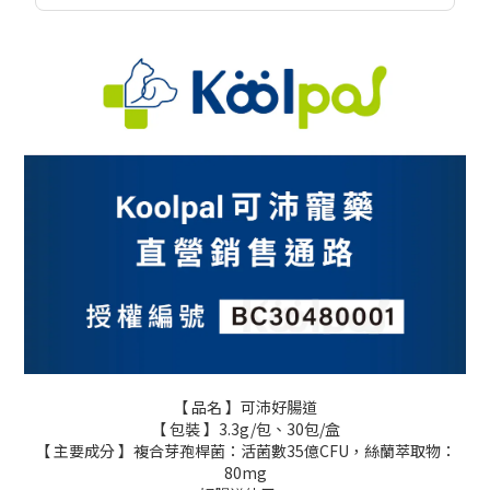
【 品名 】可沛好腸道
【 包裝 】3.3g/包、30包/盒
【 主要成分 】複合芽孢桿菌：活菌數35億CFU，絲蘭萃取物：
80mg