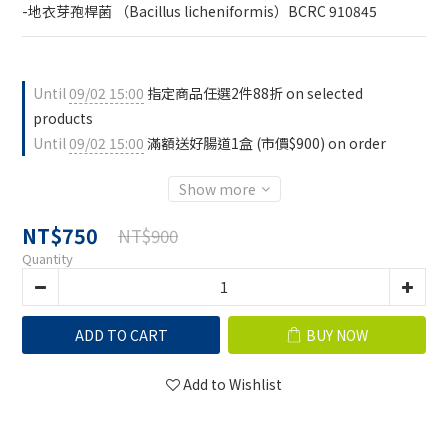
-地衣芽孢桿菌 （Bacillus licheniformis）BCRC 910845
Until
09/02 15:00
指定商品任選2件88折 on selected
products
Until
09/02 15:00
滿額送好腸道1盒 (市價$900) on order
Show more
NT$750
NT$900
Quantity
ADD TO CART
BUY NOW
Add to Wishlist