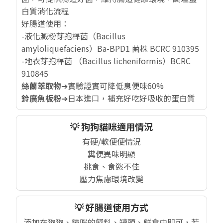
白質消化流程
好腸道使用：
-液化澱粉芽孢桿菌（Bacillus
amyloliquefaciens）Ba-BPD1 菌株 BCRC 910395
-地衣芽孢桿菌 （Bacillus licheniformis）BCRC
910845
絲蘭萃取物
➔實驗證實可降低臭便味60%
鈴廣魚板粉
➔日本進口，補充好吃好吸收的蛋白質
💡 狗狗貓咪適用情況
有硬/軟便便情況
糞便異味明顯
挑食、食慾不佳
壓力焦慮環境改變
💡 好腸道使用方式
添加在狗狗、貓咪的飼料、罐頭、鮮食中即可，若