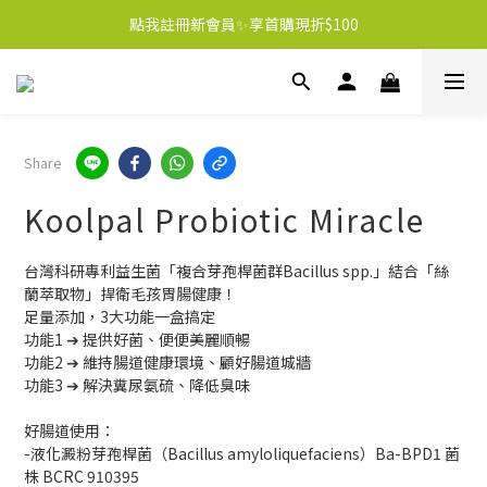
點我註冊新會員✨享首購現折$100
Share
Koolpal Probiotic Miracle
台灣科研專利益生菌「複合芽孢桿菌群Bacillus spp.」結合「絲
蘭萃取物」捍衛毛孩胃腸健康！
足量添加，3大功能一盒搞定
功能1 ➔ 提供好菌、便便美麗順暢
功能2 ➔ 維持腸道健康環境、顧好腸道城牆
功能3 ➔ 解決糞尿氨硫、降低臭味
好腸道使用：
-液化澱粉芽孢桿菌（Bacillus amyloliquefaciens）Ba-BPD1 菌
株 BCRC 910395