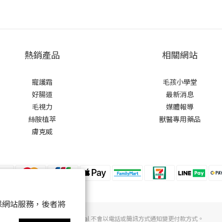
熱銷產品
相關網站
寵護霜
毛孩小學堂
好腸道
最新消息
毛視力
媒體報導
絲胺植萃
獸醫專用藥品
膚克威
 以確保網站服務，後者將
提醒您，可沛寵藥 Koolpal 不會以電話或簡訊方式通知變更付款方式。