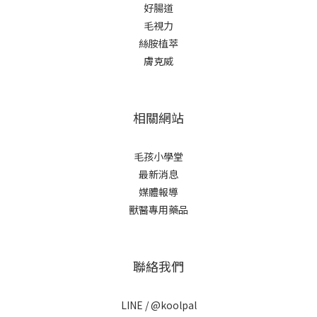
好腸道
瘓。雖然看起來很可愛，但照顧起來需要非常多的心力與保
外
毛視力
健，特別需要定期由獸醫評估行動狀況，並提早進行日常保養
獸
絲胺植萃
與營養補給，以延緩不適的狀況發生。3.緬因貓（Maine
查
膚克威
Coon）由於體型大（成貓可達8～10公斤）而被稱為貓界巨
集中
人，毛長且濃密，耳朵尖端有類似耳簇的長毛。由於個性溫
合1
和，因此被稱為「溫柔的巨人」。牠們非常聰明，有的甚至會
（
相關網站
開門或玩接球，且不像一般貓咪那麼怕水。由於體型較大，故
利
空間需求也較大（一般貓砂盆可能太小），且食量驚人。此
爾
外，長毛需要頻繁梳理，並注意遺傳性的心臟問題。可沛好安
需加
毛孩小學堂
心，提供豐富能量，支援毛孩日常行動力，給予最安心的保健
大
最新消息
與防護。4.波斯貓 （Persian）華麗的長毛是牠的外型特徵！而
臘
媒體報導
扁平的臉、圓滾滾的眼睛。看起來非常高貴優雅。個性高雅，
（
獸醫專用藥品
為貓界「貴婦」。極度安靜、不愛跳躍、甚至有點懶。牠們喜
狀
歡待在舒適的墊子上觀察世界，不喜歡吵鬧。波斯貓的照顧難
確
度也很高，毛髮極易打結，必須每天梳理；臉部扁平導致淚腺
紀
聯絡我們
發達，每天要擦臉。牠們對環境整潔度要求較高，適合能花大
戰。
量時間陪伴與打理的主人。5.孟加拉貓 （Bengal / 豹貓）外型
血
LINE /
@koolpal
擁有像野獸般的豹紋（玫瑰斑紋），毛質摸起來像絲綢一樣光
測