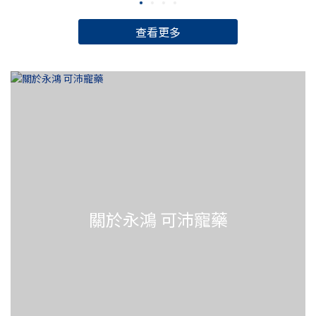
咪：1.米克斯（Mixed Breed）為各種血統混合而成，花色多樣
齡軌
（如：虎斑、橘貓、賓士貓、三花、玳瑁等）。每隻個體的個
於人
查看更多
性差異很大，通常非常聰明且靈活。由於基因多樣性高，通常
更
比起純種貓更健康、少遺傳疾病，且在台灣非常容易領養到。
或
2.異國短毛貓（Exotic Shorthair）外型特徵為臉部扁平、鼻子
關
位置跟眼睛平行，耳朵小小的，看起來很呆萌，個性非常文
大
靜、懶洋洋的，生活節奏很慢。牠們其實就是「短毛版的波斯
（
貓」，省去了打理長毛的麻煩，但依然保有波斯貓甜美的性
犬
格，也十分推薦！3.美國短毛貓（American Shorthair，美
可
短）身材勻稱且肌肉發達，最經典的是「銀色大理石紋（螺旋
（C
紋）」，聰明、個性溫和且耐性極佳。牠們非常有好奇心，但
～1
不會過度黏人且適應力強，體質通常很健壯，是非常適合家庭
～7
關於永鴻 可沛寵藥
育養的入門貓種。4.英國短毛貓（British Shorthair，英短）
每
頭大臉圓、四肢粗短，有「貓界泰迪熊」之稱，最有名的顏色
月
是藍灰色（小藍貓），個性沉穩、安靜，有點像優雅的紳士。
醫
牠們喜歡待在主人身邊，但不一定喜歡被抱，在與牠熟悉前要
外
多注意喔！5.布偶貓（Ragdoll）體型巨大且擁有柔軟的長毛，
我
眼睛通常是深邃的藍色，以「極度黏人」著稱，抱起來時身體
些