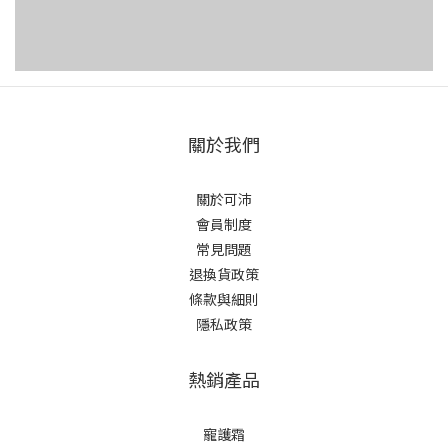
會像布偶一樣放鬆垂下。脾氣極好，幾乎沒有攻擊性，被譽為
查
「貓界的小狗」，非常適合喜歡親密互動的人。進階飼養挑
外
戰！6種需特別健康管理的貓品種介紹還有一些受歡迎的品種
有
貓，因為特殊外型或體型比例，天生就比一般貓咪更容易面臨
耳
骨骼、關節、心臟或泌尿系統的負擔。這並不代表牠們不好，
跳
而是飼主在選擇時，更需要提前了解潛在風險，並準備好長期
腫
關於我們
的健康管理與營養照護的準備。1.曼赤肯（Munchkin／短腿
溫
貓）最大的特色就是那對「小短腿」，看起來像貓界的柯基或
血
關於可沛
臘腸狗。非常活潑、愛玩，雖然腿短但跑動速度極快，甚至會
或血
會員制度
像兔子一樣跳躍。性格非常親人且像小孩子。而短腿貓正是因
（
常見問題
為腿短，要避免讓牠從太高的地方跳下，才能減輕關節負擔；
能
退換貨政策
也要嚴格控制體重，因一旦變胖，對骨骼壓力很大。可沛好肌
查
條款與細則
靈，可安全有效地輔助獸醫照護，幫助關節及肌肉，給予滿滿
查觀
隱私政策
的營養補充！2.蘇格蘭摺耳貓（Scottish Fold）外型特徵為耳
心
朵向前、向下摺疊，貼合頭部，臉看起來非常圓，像隻貓頭
波
熱銷產品
鷹。個性溫柔、安靜，且對人極度友善。但有個重要的健康提
造
醒，由於摺耳是一種基因缺陷（軟骨發育不全）。所有的摺耳
蟲
寵護霜
貓一生中都有極高機率發病，導致關節疼痛、僵硬，甚至癱
估