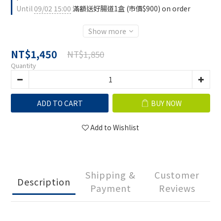
Until
09/02 15:00
滿額送好腸道1盒 (市價$900) on order
Show more
NT$1,450
NT$1,850
Quantity
ADD TO CART
BUY NOW
Add to Wishlist
Shipping &
Customer
Description
Payment
Reviews