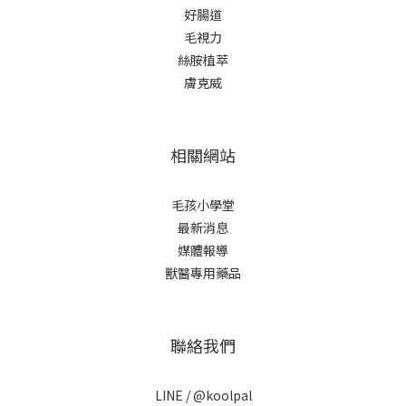
好腸道
毛視力
絲胺植萃
膚克威
相關網站
毛孩小學堂
最新消息
媒體報導
獸醫專用藥品
聯絡我們
LINE /
@koolpal