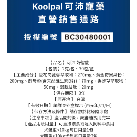
【 品名 】可沛 好智能
【 包裝 】2克/包、30包/盒
【 主要成分 】管花肉蓯蓉萃取物：270mg、黃金奇異果粉：
200mg、酵母粉(含天然維生素B群)：70mg、香蜂草萃取物：
50mg，穀胱甘肽：20mg
【 保存期限 】3年
【 原產地 】 台灣
【 有效日期 】請詳見外盒標示 (西元年/月/日)
【 保存方法及條件 】請存放於乾燥陰涼處
【 注意事項 】產品開封後，請盡速食用完畢
【 產品用法用量 】可直接餵食或混入飼料中食用
犬體重<10kg每日用量1包
犬體重>10kg犬隻每日用量2包