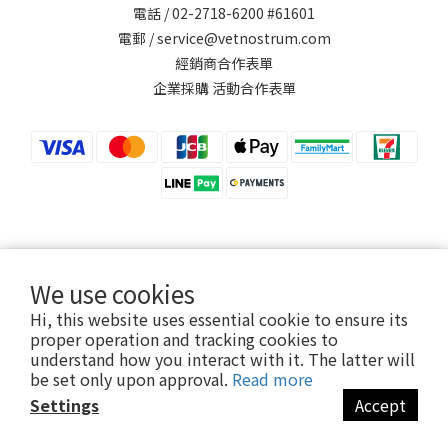
電話 / 02-2718-6200 #61601
電郵 / service@vetnostrum.com
經銷商合作表單
企業採購 活動合作表單
提醒您，可沛寵藥 Koolpal 不會以電話或簡訊方式通知變更付款方式。
We use cookies
Hi, this website uses essential cookie to ensure its
proper operation and tracking cookies to
永鴻國際生技股份有限公司
understand how you interact with it. The latter will
Vetnostrum Animal Health Co., Ltd.
be set only upon approval.
Read more
Settings
Accept
BUY NOW