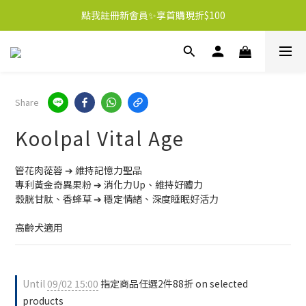
點我註冊新會員✨享首購現折$100
Share
Koolpal Vital Age
管花肉蓯蓉 ➔ 維持記憶力聖品
專利黃金奇異果粉 ➔ 消化力Up、維持好體力
穀胱甘肽、香蜂草 ➔ 穩定情緒、深度睡眠好活力
高齡犬適用
Until
09/02 15:00
指定商品任選2件88折 on selected
products