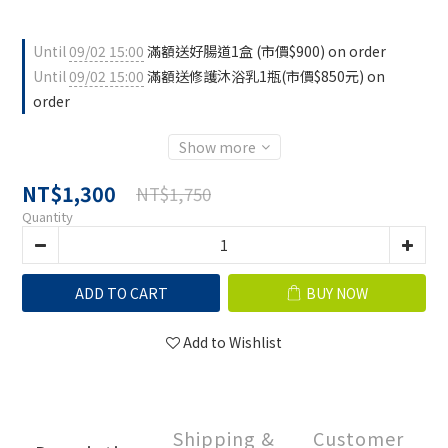
Until
09/02 15:00
滿額送好腸道1盒 (市價$900) on order
Until
09/02 15:00
滿額送修護沐浴乳1瓶(市價$850元) on
order
Show more
NT$1,300
NT$1,750
Quantity
ADD TO CART
BUY NOW
Add to Wishlist
Shipping &
Customer