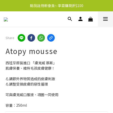
點我註冊新會員✨享首購現折$100
Share
Atopy mousse
西班牙原裝進口 「膚克威 慕斯」
肌膚保養、維持毛孩皮膚健康！
💪調節外界物質造成的皮膚刺激
💪調整受損皮膚的惡性循環
可與膚克威口服液、項圈一同使用
容量：250ml