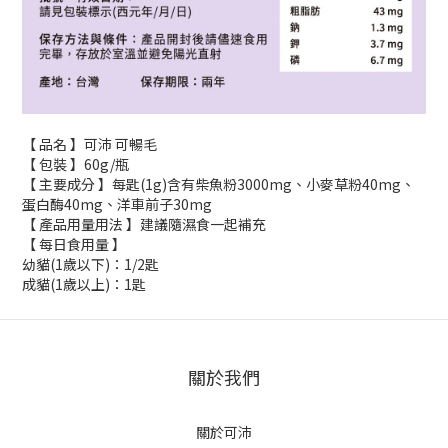
【 品名 】可沛 可暢毛
【 包裝 】60g/瓶
【 主要成分 】每匙(1g)含有柴魚粉3000mg、小麥草粉40mg、
蛋白酶40mg、洋車前子30mg
【 產品用量用法 】建議隨濕食一起補充
【 每日食用量 】
幼貓(1歲以下)：1/2匙
成貓(1歲以上)：1匙
關於我們
關於可沛