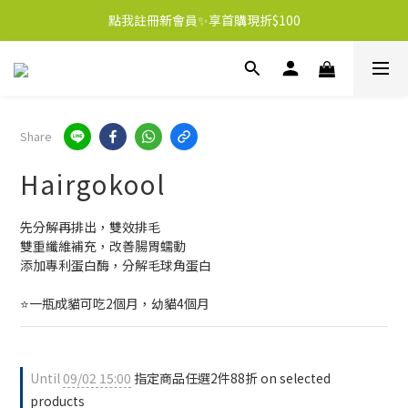
點我註冊新會員✨享首購現折$100
Share
Hairgokool
先分解再排出，雙效排毛
雙重纖維補充，改善腸胃蠕動
添加專利蛋白酶，分解毛球角蛋白
⭐️一瓶成貓可吃2個月，幼貓4個月
Until
09/02 15:00
指定商品任選2件88折 on selected
products