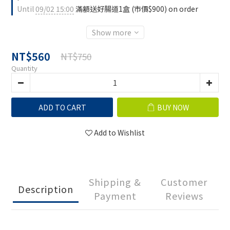
Until
09/02 15:00
滿額送好腸道1盒 (市價$900) on order
Show more
NT$560
NT$750
Quantity
ADD TO CART
BUY NOW
Add to Wishlist
Shipping &
Customer
Description
Payment
Reviews