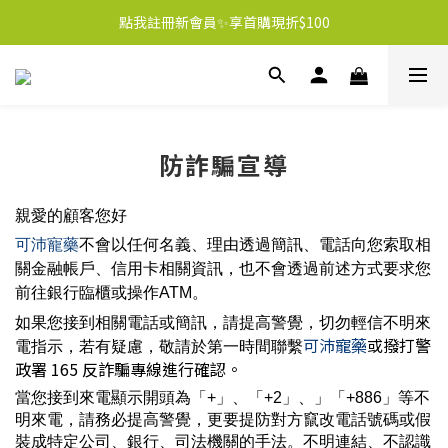
點我註冊新會員✨享首購現折$100
防詐騙宣導
親愛的顧客您好
可沛寵藥
不會以任何名義、理由透過簡訊、電話向您索取相
關金融帳戶、信用卡相關資訊，也不會透過前述方式要求您
前往銀行臨櫃或操作ATM。
如果您接到相關電話或簡訊，請提高警覺，切勿輕信不明來
可沛寵藥
或撥打警
電指示，若有疑慮，敬請於第一時間聯繫
政署 165 反詐騙專線進行確認。
當您接到來電顯示開頭為「+」、「+2」、」「+886」等不
明來電，請務必提高警覺，更要提防對方竄改電話號碼或假
裝成特定公司、銀行、司法機關的手法。不明連結、不認識