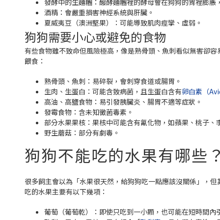
發酵中的生麵糰：醱酵麵糰裡的酵母會在狗狗的胃裡膨脹
酒精：會嚴重損害神經系統與肝臟。
夏威夷豆（澳洲堅果）：可能導致肌肉痙攣、虛弱。
狗狗需要小心或避免的食物
有些食物雖不致命但風險極高，像是熟骨頭、魚刺看似無害卻容
餵食：
熟骨頭、魚刺：易碎裂，會刺穿食道或腸胃。
生肉、生蛋白：可能含致病菌，且生蛋白含有
卵白素（Avi
高油、高鹽食物：易引發胰臟炎、腸胃不適等症狀。
發霉食物：含未知黴菌毒素。
部分水果果核：果核中可能含有氰化物，如蘋果、桃子、
野生蘑菇：部分有劇毒。
狗狗不能吃的水果有哪些
很多飼主會以為「水果很天然，給狗狗吃一點應該沒關係」，但
吃的水果主要有以下幾項：
葡萄（葡萄乾）：即使只吃到一小顆，也可能在短時間內