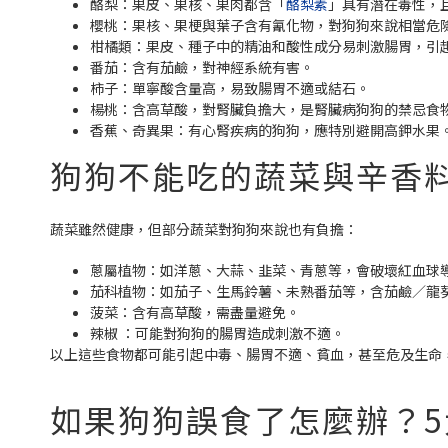
酪梨：果皮、果核、果肉都含「
酪梨素
」具有潛在毒性，
櫻桃：果核、果梗與葉子含有氰化物，對狗狗來說相當危
柑橘類：果皮、種子中的精油和酸性成分易刺激腸胃，引
番茄：含有茄鹼，對神經系統有害。
柿子：單寧酸含量高，易致腸胃不適或結石。
楊桃：含高草酸，對腎臟負擔大，是腎臟病狗狗的禁忌食
香蕉、奇異果：有心腎疾病的狗狗，應特別避開高鉀水果
狗狗不能吃的蔬菜與辛香
蔬菜雖然健康，但部分蔬菜對狗狗來說也有負擔：
蔥屬植物：如洋蔥、大蒜、韭菜、青蔥等，會破壞紅血球
茄科植物：如茄子、生馬鈴薯、未熟番茄等，含茄鹼／龍
菠菜：含有高草酸，需盡量避免。
辣椒 ：可能對狗狗的腸胃造成刺激不適。
以上這些食物都可能引起中毒、腸胃不適、貧血，甚至危及生命
如果狗狗誤食了怎麼辦？