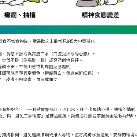
誤食不當食物後，獸醫臨床上最常見的5大中毒徵兆：
瀉、食慾不振或異常流口水（口腔受損或噁心感）。
、步伐不穩（像喝醉一樣）或突然倒地昏迷。
躁動不安、神情困惑或對周圍反應遲鈍。
牙齦可能呈現異常顏色（極度蒼白、發紫或鮮紅色）。
血、皮膚不明瘀青、血尿或血便。
刻還好好的，下一秒就開始嘔吐、流口水，甚至出現站不穩、抽搐的情形
間」與「避免二次傷害」是存活關鍵。請務必冷靜並掌握黃金急救4步驟
將狗狗移開，避免繼續接觸或攝入毒物，並將狗狗移至通風、安靜的環境