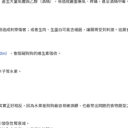
，產生大量氣體與乙醇（酒精），易造成嚴重脹氣、疼痛，甚至酒精中毒
易造成刺穿傷害；或者生肉、生蛋白可能含細菌，讓腸胃受到刺激。這類
din）
，會阻礙狗狗的維生素吸收。
李子等水果。
？
其實正好相反，因為水果是狗狗最容易被誤餵、也最常出問題的食物類型
引發急性腎衰竭。