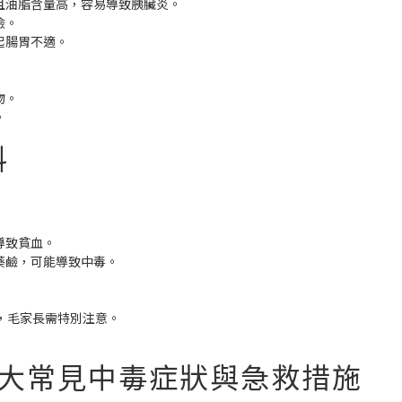
且油脂含量高，容易導致胰臟炎。
險。
起腸胃不適。
物。
。
料
導致貧血。
葵鹼，可能導致中毒。
，毛家長需特別注意。
5大常見中毒症狀與急救措施