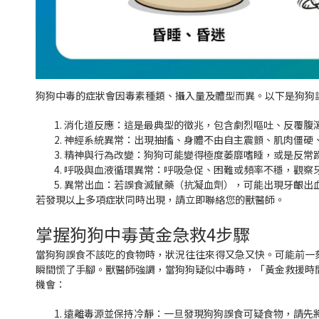
狗狗中毒的症狀會因毒素種類、攝入量及體型而異。以下是狗狗
消化道反應：這是最典型的徵兆，包含劇烈嘔吐、反覆腹
神經系統異常：出現抽搐、身體不由自主震顫、肌肉僵硬
精神與行為改變：狗狗可能變得極度萎靡嗜睡，或是反常
呼吸與血液循環異常：呼吸急促、困難或頻率不穩，觀察
異常出血：若誤食滅鼠藥（抗凝血劑），可能出現牙齦出
若發現以上多項症狀同時出現，請立即聯絡您的獸醫師。
掌握狗狗中毒黃金急救4步驟
當狗狗誤食不該吃的食物時，狀況往往來得又急又快。可能前一
瞬間慌了手腳。獸醫師強調，當狗狗疑似中毒時，「黃金救援時
機會：
遠離毒源並保持冷靜：一旦發現狗狗誤食可疑食物，請先