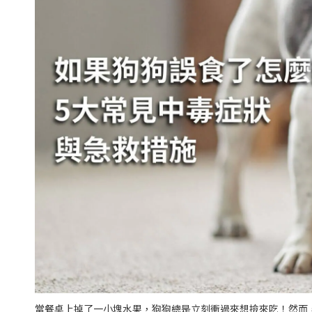
當餐桌上掉了一小塊水果，狗狗總是立刻衝過來想撿來吃！然而