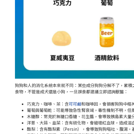
狗狗和人的消化系統本來就不同：某些成分狗狗分解不了，累積
食物，不管是成犬還是小狗，一旦誤食都建議立即諮詢獸醫：
巧克力、咖啡、茶：含
可可鹼
和咖啡因，會損害狗狗中樞
葡萄與葡萄乾：可能導致急性腎衰竭，毒性機制不明，但
木糖醇：常見於無糖口香糖、花生醬，會導致胰島素大量
洋蔥、大蒜、韭菜：含有硫化物，會破壞紅血球，造成溶
酪梨：含有酪梨素（Persin），會導致狗狗嘔吐、腹瀉