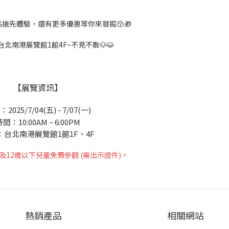
搶先體驗，還有更多優惠等你來發掘😚🎁
北南港展覽館1館4F~不見不散🐶😺
【展覽資訊】
2025/7/04(五) - 7/07(一)
間：10:00AM ~ 6:00PM
：台北南港展覽館1館1F、4F
及12歲以下兒童免費參觀 (需出示證件)。
熱銷產品
相關網站