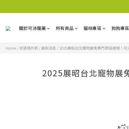
關於可沛寵藥
所有商品
貓咪專區
狗狗專
Home
/
部落格列表
/
最新消息
/
2025展昭台北寵物展免費門票這裡領！可
2025展昭台北寵物