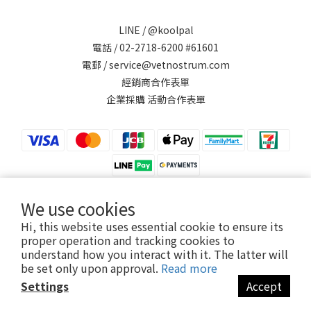
LINE /
@koolpal
電話 / 02-2718-6200 #61601
電郵 / service@vetnostrum.com
經銷商合作表單
企業採購 活動合作表單
We use cookies
Hi, this website uses essential cookie to ensure its
提醒您，可沛寵藥 Koolpal 不會以電話或簡訊方式通知變更付款方式。
proper operation and tracking cookies to
understand how you interact with it. The latter will
be set only upon approval.
Read more
永鴻國際生技股份有限公司
Settings
Accept
Vetnostrum Animal Health Co., Ltd.