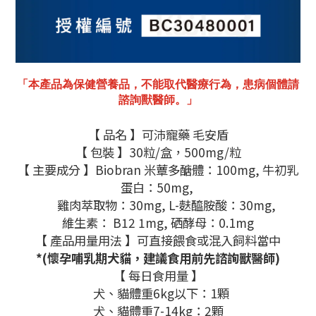
「
本產品為保健營養品，不能取代醫療行為，患病個體請
諮詢獸醫師。
」
【
品名
】可沛寵藥
毛安盾
【
包裝
】
30
粒
/
盒，
500mg/
粒
【
主要成分
】
Biobran
米蕈多醣體：
100mg,
牛初乳
蛋白：
50mg,
雞肉萃取物：
30mg,
L-
麩醯胺酸：
30mg,
維生素：
B12 1mg,
硒酵母：
0.1mg
【
產品用量用法
】可直接餵食或混入飼料當中
*(
懷孕哺乳期犬貓，建議食用前先諮詢獸醫師
)
【
每日食用量
】
犬、貓體重
6kg
以下：
1
顆
犬、貓體重
7-14kg
：
2
顆