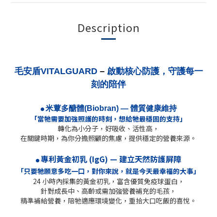
Description
毛安盾
VITALGUARD
–
啟動核心防護，守護每一
刻的陪伴
米蕈多醣體
(Biobran)
—
體質健康維持
●
「當牠需要加強照護的時刻，想給牠最穩固的支持
」
轉化為小分子，好吸收、活性高，
在關鍵時期，為你分擔照顧的焦慮，提供穩定的營養來源。
專利黃金初乳
(IgG)
—
建立天然防護屏障
●
「只要牠願意多吃一口，對你來說，就是今天最幸福的大事」
24
小時內採集的黃金初乳，富含優質免疫球蛋白
，
針對成長中、高齡或需加強營養補充的毛孩
，
精準補給營養，
陪牠適應環境變化，重拾大口吃飯的喜悅。