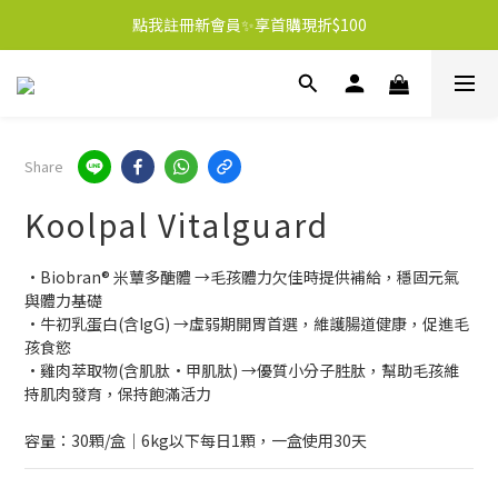
點我註冊新會員✨享首購現折$100
Share
Koolpal Vitalguard
•Biobran® 米蕈多醣體 →毛孩體力欠佳時提供補給，穩固元氣
與體力基礎
•牛初乳蛋白(含IgG) →虛弱期開胃首選，維護腸道健康，促進毛
孩食慾
•雞肉萃取物(含肌肽·甲肌肽) →優質小分子胜肽，幫助毛孩維
持肌肉發育，保持飽滿活力
容量：30顆/盒｜6kg以下每日1顆，一盒使用30天