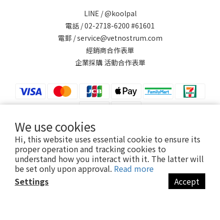
LINE /
@koolpal
電話 / 02-2718-6200 #61601
電郵 / service@vetnostrum.com
經銷商合作表單
企業採購 活動合作表單
We use cookies
Hi, this website uses essential cookie to ensure its
proper operation and tracking cookies to
提醒您，可沛寵藥 Koolpal 不會以電話或簡訊方式通知變更付款方式。
understand how you interact with it. The latter will
be set only upon approval.
Read more
Settings
Accept
永鴻國際生技股份有限公司
Vetnostrum Animal Health Co., Ltd.