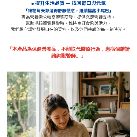
提升生活品質
—
找回胃口與元氣
●
「讓牠每天都過得舒服愜意，繼續搖起小尾巴」
專為營養需求較高體質研發，提供充足營養支持
，
幫助毛孩體質轉變時，維持良好食慾與活力，
我們想守護牠舒服自在的笑容，以及你們共處的每一刻時光。
「
本產品為保健營養品，不能取代醫療行為，患病個體請
諮詢獸醫師。
」