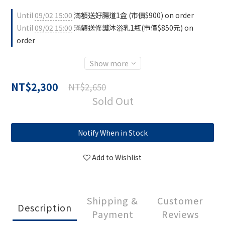
Until
09/02 15:00
滿額送好腸道1盒 (市價$900) on order
Until
09/02 15:00
滿額送修護沐浴乳1瓶(市價$850元) on
order
Show more
NT$2,300
NT$2,650
Sold Out
Notify When in Stock
Add to Wishlist
Shipping &
Customer
Description
Payment
Reviews