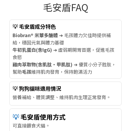
毛安盾FAQ
💡
毛安盾成分特色
Biobran® 米蕈多醣體
➔ 毛孩體力欠佳時提供補
給，穩固元氣與體力基礎
牛初乳蛋白(含IgG)
➔ 虛弱期開胃首選，促進毛孩
食慾
雞肉萃取物(含肌肽·甲肌肽)
➔ 優質小分子胜肽，
幫助
毛孩
維持肌肉發育，保持飽滿活力
💡
狗狗貓咪適用情況
營養補給、體質調整、維持肌肉生理正常發育。
💡
毛安盾使用方式
可直接餵食犬貓。