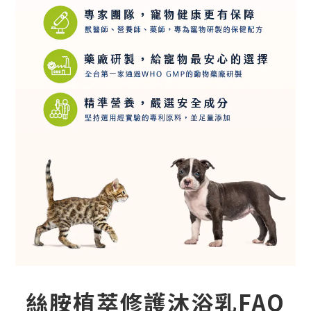
絲胺植萃修護沐浴乳FAQ