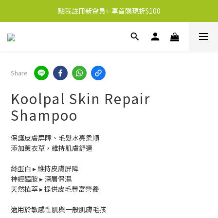
點我註冊新會員✨享首購現折$100
Share
Koolpal Skin Repair
Shampoo
保護皮膚屏障、毛髮水亮柔順
添加薰衣草，維持肌膚舒適
絲蛋白 ▸ 維持皮膚屏障
神經醯胺 ▸ 深層保濕
天然植萃 ▸ 提供皮毛豐富營養
適用於敏感性肌與一般肌膚毛孩