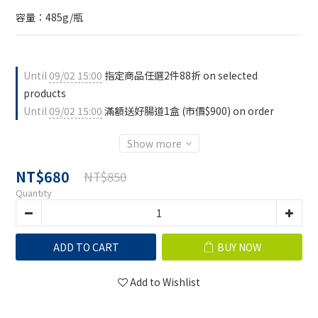
容量：485g/瓶
Until
09/02 15:00
指定商品任選2件88折 on selected
products
Until
09/02 15:00
滿額送好腸道1盒 (市價$900) on order
Show more
NT$680
NT$850
Quantity
ADD TO CART
BUY NOW
Add to Wishlist