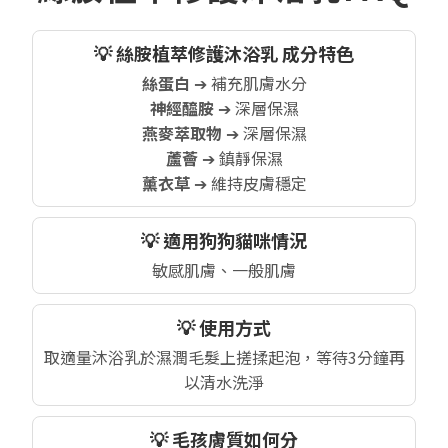
💡 絲胺植萃修護沐浴乳 成分特色
絲蛋白
➔ 補充肌膚水分
神經醯胺
➔ 深層保濕
燕麥萃取物
➔ 深層保濕
蘆薈
➔ 鎮靜保濕
薰衣草
➔ 維持皮膚穩定
💡 適用狗狗貓咪情況
敏感肌膚、一般肌膚
💡 使用方式
取適量沐浴乳於濕潤毛髮上搓揉起泡，等待3分鐘再
以清水洗淨
💡 毛孩膚質如何分