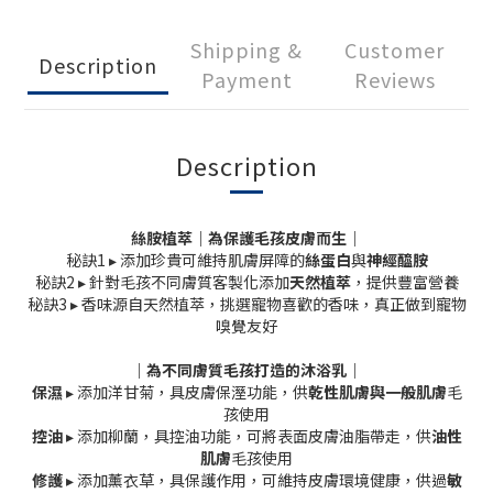
Shipping &
Customer
Description
Payment
Reviews
Description
絲胺植萃｜為保護毛孩皮膚而生
｜
秘訣1 ▸ 添加珍貴可維持肌膚屏障的
絲蛋白
與
神經醯胺
秘訣2 ▸ 針對毛孩不同膚質客製化添加
天然植萃
，提供豐富營養
秘訣3 ▸ 香味源自天然植萃，挑選寵物喜歡的香味，真正做到寵物
嗅覺友好
｜為不同膚質毛孩打造的沐浴乳｜
保濕
▸ 添加洋甘菊，具皮膚保溼功能，供
乾性肌膚與一般肌膚
毛
孩使用
控油
▸ 添加柳蘭，具控油功能，可將表面皮膚油脂帶走，供
油性
肌膚
毛孩使用
修護
▸ 添加薰衣草，具保護作用，可維持皮膚環境健康，供過
敏