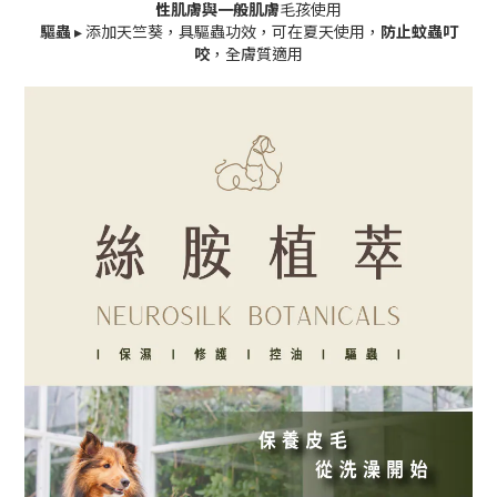
性肌膚與一般肌膚
毛孩使用
驅蟲
▸ 添加天竺葵，具驅蟲功效，可在夏天使用，
防止蚊蟲叮
咬
，全膚質適用