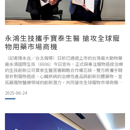
永鴻生技攜手寶泰生醫 搶攻全球寵
物用藥市場商機
〔記者陳永吉／台北報導〕日前已通過上市的台灣最大動物藥
廠永鴻國際生技（6936）今日宣布，正式與專注寵物癌症治療
的生技創新公司寶泰生醫簽署戰略合作備忘錄，雙方將攜手開
發針對寵物癌症、心臟疾病的治療性產品與創新抗體藥物，並
拓展寵物醫療領域的創新潛力，共同搶攻全球寵物市場商機。
此外，永鴻將參與寶泰Pre-IPO現金增資，深化雙方的長期合
2025-06-24
作關係。永鴻董事長鍾威凱表示，此次合作，永鴻將憑藉在動
物藥品研發、製造及市場銷售的領先地位，為新藥開發提供市
場通路與資源；而寶泰則以其生物技術研發、臨床試驗的專業
能力