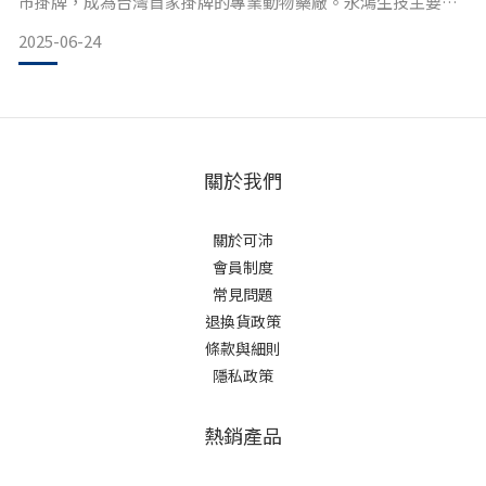
市掛牌，成為台灣首家掛牌的專業動物藥廠。永鴻生技主要從
事產銷化學藥物與飼料添加劑等動物用產品，擁有超過300張國
2025-06-24
內動物產品許可證，產品分為四大類：治療性藥品、含藥飼料
添加劑、非含藥飼料添加劑及寵物用藥與保健品。永鴻生技
2024年營收新台幣12.94億元，稅後淨利1
關於我們
關於可沛
會員制度
常見問題
退換貨政策
條款與細則
隱私政策
熱銷產品