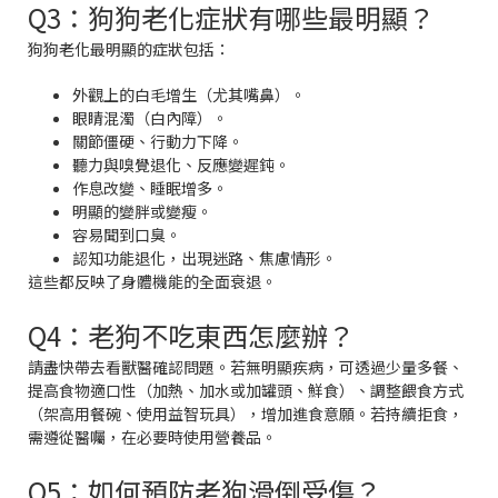
Q3：狗狗老化症狀有哪些最明顯？
狗狗老化最明顯的症狀包括：
外觀上的白毛增生（尤其嘴鼻）。
眼睛混濁（白內障）。
關節僵硬、行動力下降。
聽力與嗅覺退化、反應變遲鈍。
作息改變、睡眠增多。
明顯的變胖或變瘦。
容易聞到口臭。
認知功能退化，出現迷路、焦慮情形。
這些都反映了身體機能的全面衰退。
Q4：老狗不吃東西怎麼辦？
請盡快帶去看獸醫確認問題。若無明顯疾病，可透過少量多餐、
提高食物適口性（加熱、加水或加罐頭、鮮食）、調整餵食方式
（架高用餐碗、使用益智玩具），增加進食意願。若持續拒食，
需遵從醫囑，在必要時使用營養品。
Q5：如何預防老狗滑倒受傷？