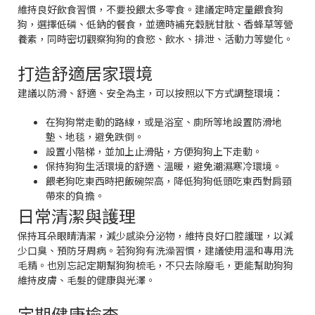
維持良好飲食習慣，不要投餵太多零食。建議定時定量餵食狗
狗，選擇低磷、低鈉的餐食，並適時補充穀胱甘肽、香蜂草等營
養素，同時密切觀察狗狗的食慾、飲水、排泄、活動力等變化。
打造舒適居家環境
建議以防滑、舒適、安全為主，可以按照以下方式調整環境：
在狗狗常走動的路線，或是浴室、廁所等地設置防滑地
墊、地毯，避免跌倒。
設置小階梯，並加上止滑貼，方便狗狗上下走動。
保持狗狗生活環境的舒適、溫暖，避免潮濕寒冷環境。
餵老狗吃東西時把飯碗架高，降低狗狗低頭吃東西對肩頸
帶來的負擔。
日常清潔與護理
保持耳朵眼睛清潔，減少感染分泌物，維持良好口腔護理，以減
少口臭、預防牙周病。若狗狗有洗澡習慣，建議使用溫和專用洗
毛精。也別忘記定期幫狗狗梳毛，不只去除廢毛，更能幫助狗狗
維持皮膚、毛髮的健康與光澤。
定期健康檢查