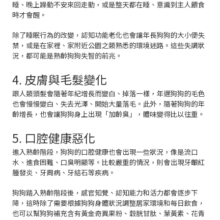
睡、晚上躁動不安來回走動，或是整天都在睡、意識到主人餵食
時才會醒。
除了睡眠行為的改變，認知功能老化也會讓年長狗狗的大小便失
禁，或是在家裡、家附近公園之類熟悉的環境迷路。這些失調狀
況，都可能是熟齡狗狗失智的前兆。
4. 皮膚與毛髮變化
跟人類頭髮會隨著年紀增長而變白、掉落一樣，年邁狗狗的毛色
也會慢慢變白、失去光澤、開始大量落毛。此外，隨著狗狗的年
齡增長，也會讓狗狗身上出現「加齡臭」，體味變得比以往重。
5. 口腔健康惡化
進入熟齡階段，狗狗的口腔健康也會出現一些狀況，像是流口
水、進食困難、口臭明顯等。比較嚴重的情況，則會出現牙齦紅
腫發炎、牙周病、牙結石等疾病。
狗狗踏入熟齡階段後，感官知覺、認知能力和活力都會逐步下
降，這時除了需要根據狗狗身體狀況調整居家環境和每日飲食，
也可以幫狗狗補充含有黃金奇異果粉、穀胱甘肽、葉黃素、花青