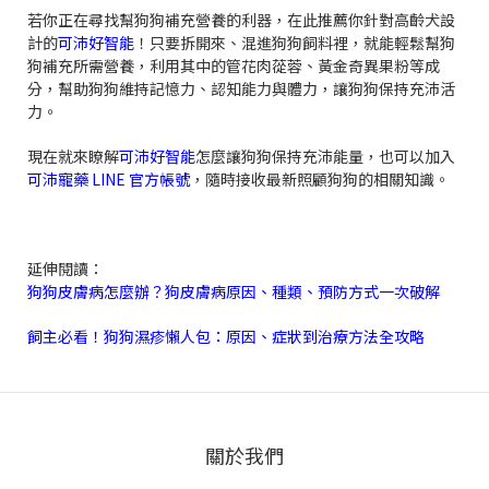
若你正在尋找幫狗狗補充營養的利器，在此推薦你針對高齡犬設
計的
可沛好智能
！只要拆開來、混進狗狗飼料裡，就能輕鬆幫狗
狗補充所需營養，利用其中的管花肉蓯蓉、黃金奇異果粉等成
分，幫助狗狗維持記憶力、認知能力與體力，讓狗狗保持充沛活
力。
現在就來瞭解
可沛好智能
怎麼讓狗狗保持充沛能量，也可以加入
可沛寵藥 LINE 官方帳號
，隨時接收最新照顧狗狗的相關知識。
延伸閱讀：
狗狗皮膚病怎麼辦？狗皮膚病原因、種類、預防方式一次破解
飼主必看！狗狗濕疹懶人包：原因、症狀到治療方法全攻略
關於我們