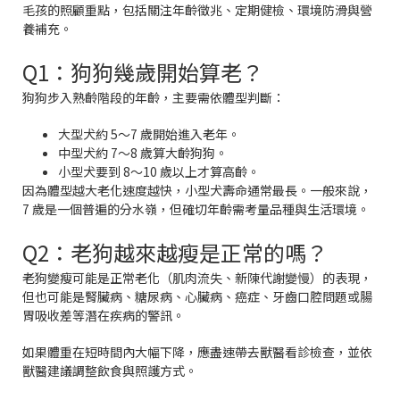
毛孩的照顧重點，包括關注年齡徵兆、定期健檢、環境防滑與營
養補充。
Q1：狗狗幾歲開始算老？
狗狗步入熟齡階段的年齡，主要需依體型判斷：
大型犬約 5～7 歲開始進入老年。
中型犬約 7～8 歲算大齡狗狗。
小型犬要到 8～10 歲以上才算高齡。
因為體型越大老化速度越快，小型犬壽命通常最長。一般來說，
7 歲是一個普遍的分水嶺，但確切年齡需考量品種與生活環境。
Q2：老狗越來越瘦是正常的嗎？
老狗變瘦可能是正常老化（肌肉流失、新陳代謝變慢）的表現，
但也可能是腎臟病、糖尿病、心臟病、癌症、牙齒口腔問題或腸
胃吸收差等潛在疾病的警訊。
如果體重在短時間內大幅下降，應盡速帶去獸醫看診檢查，並依
獸醫建議調整飲食與照護方式。