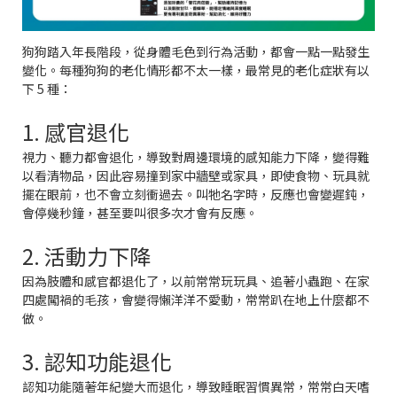
狗狗踏入年長階段，從身體毛色到行為活動，都會一點一點發生
變化。每種狗狗的老化情形都不太一樣，最常見的老化症狀有以
下 5 種：
1. 感官退化
視力、聽力都會退化，導致對周邊環境的感知能力下降，變得難
以看清物品，因此容易撞到家中牆壁或家具，即使食物、玩具就
擺在眼前，也不會立刻衝過去。叫牠名字時，反應也會變遲鈍，
會停幾秒鐘，甚至要叫很多次才會有反應。
2. 活動力下降
因為肢體和感官都退化了，以前常常玩玩具、追著小蟲跑、在家
四處闖禍的毛孩，會變得懶洋洋不愛動，常常趴在地上什麼都不
做。
3. 認知功能退化
認知功能隨著年紀變大而退化，導致睡眠習慣異常，常常白天嗜