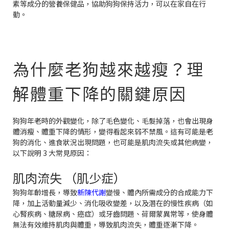
素等成分的營養保健品，協助狗狗保持活力，可以在家自在行
動。
為什麼老狗越來越瘦？理
解體重下降的關鍵原因
狗狗年老時的外觀變化，除了毛色變化、毛髮掉落，也會出現身
體消瘦、體重下降的情形，變得看起來弱不禁風。這有可能是老
狗的消化、進食狀況出現問題，也可能是肌肉流失或其他病變，
以下說明 3 大常見原因：
肌肉流失 （肌少症）
狗狗年齡增長，導致
新陳代謝
變慢、體內所需成分的合成能力下
降，加上活動量減少、消化吸收變差，以及潛在的慢性疾病（如
心腎疾病、糖尿病、癌症）或牙齒問題、荷爾蒙異常等，使身體
無法有效維持肌肉與體重，導致肌肉流失，體重逐漸下降。