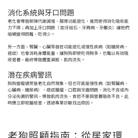
消化系統與牙口問題
老化會導致新陳代謝減慢、腸胃功能退化，進而使得消化吸收能
力下降；再加上牙口問題（ 如牙結石、牙周病、牙齦炎）讓牠們
咀嚼變得困難、吃得少。
另一方面，腎臟、心臟等器官功能退化或慢性疾病（如糖尿病、
癌症）也會消耗身體能量，讓狗狗即使吃得夠多，也難以有效吸
收營養，最終導致體重減輕、肌肉流失。
潛在疾病警訊
狗狗變瘦通常是老化自然現象，但也可能是慢性病（如腎臟病、
心臟病、糖尿病）、癌症腫瘤、口腔與牙齒問題、消化不良或內
分泌失調的警訊，導致肌肉流失、食慾不振與營養吸收不良。此
時應立即就醫檢查，透過專業診斷找出原因。
老狗照顧指南：從居家環