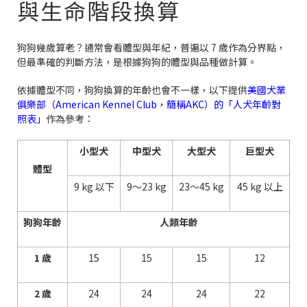
與生命階段換算
狗狗幾歲算老？通常會看體型與年紀，普遍以 7 歲作為分界點，
但最準確的判斷方法，是根據狗狗的體型與品種做計算。
依據體型不同，狗狗換算的年齡也會不一樣，以下提供
美國犬業
俱樂部（American Kennel Club，簡稱AKC）的「人犬年齡對
照表」
作為參考：
小型犬
中型犬
大型犬
巨型犬
體型
9 kg 以下
9～23 kg
23～45 kg
45 kg 以上
狗狗年齡
人類年齡
1 歲
15
15
15
12
2 歲
24
24
24
22