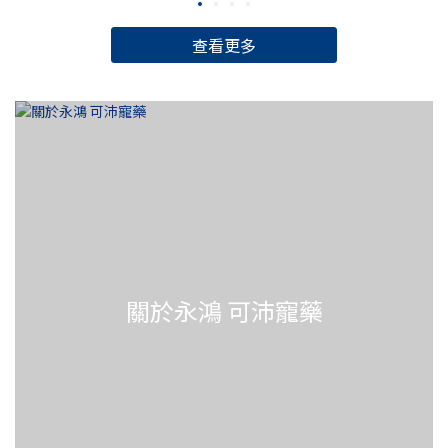
咪：1.米克斯（Mixed Breed）為各種血統混合而成，花色多樣
齡軌
（如：虎斑、橘貓、賓士貓、三花、玳瑁等）。每隻個體的個
於人
查看更多
性差異很大，通常非常聰明且靈活。由於基因多樣性高，通常
更
比起純種貓更健康、少遺傳疾病，且在台灣非常容易領養到。
或
2.異國短毛貓（Exotic Shorthair）外型特徵為臉部扁平、鼻子
關
位置跟眼睛平行，耳朵小小的，看起來很呆萌，個性非常文
大
靜、懶洋洋的，生活節奏很慢。牠們其實就是「短毛版的波斯
（
貓」，省去了打理長毛的麻煩，但依然保有波斯貓甜美的性
犬
格，也十分推薦！3.美國短毛貓（American Shorthair，美
可
短）身材勻稱且肌肉發達，最經典的是「銀色大理石紋（螺旋
（C
紋）」，聰明、個性溫和且耐性極佳。牠們非常有好奇心，但
～1
不會過度黏人且適應力強，體質通常很健壯，是非常適合家庭
～7
關於永鴻 可沛寵藥
育養的入門貓種。4.英國短毛貓（British Shorthair，英短）
每
頭大臉圓、四肢粗短，有「貓界泰迪熊」之稱，最有名的顏色
月
是藍灰色（小藍貓），個性沉穩、安靜，有點像優雅的紳士。
醫
牠們喜歡待在主人身邊，但不一定喜歡被抱，在與牠熟悉前要
外
多注意喔！5.布偶貓（Ragdoll）體型巨大且擁有柔軟的長毛，
我
眼睛通常是深邃的藍色，以「極度黏人」著稱，抱起來時身體
些