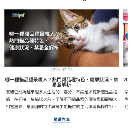
2026-02-25
哪一種貓品種最親人？熱門貓品種特色、健康狀況、禁
20
忌全解析
養貓已成為越來越多人生活的一部分，不論是米克斯還是品種
眾
貓，在迎接一隻貓咪之前，了解不同貓品種的個性與照顧需求
學
相當重要。當貓咪的特性與飼主能提供的生活環境與條件相互
也
契合，也能為彼此增加更多的幸福感。今天就讓可沛寵藥帶你
定
閱讀內文
認識常見的貓咪品種與特質，幫助你更了解牠們的世界。新手
入
友善！5種好養的貓品種介紹如果你是新手，我們推薦這5種貓
檢