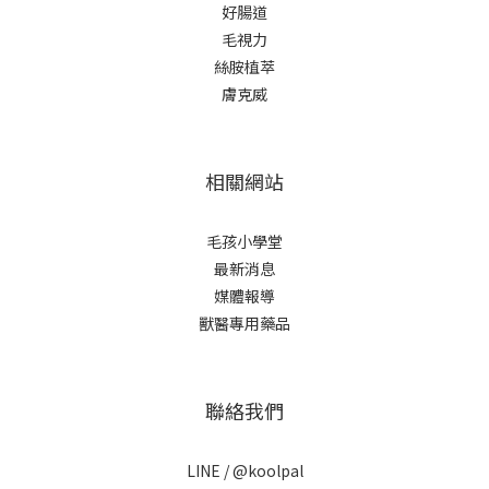
好腸道
瘓。雖然看起來很可愛，但照顧起來需要非常多的心力與保
外
毛視力
健，特別需要定期由獸醫評估行動狀況，並提早進行日常保養
獸
絲胺植萃
與營養補給，以延緩不適的狀況發生。3.緬因貓（Maine
查
膚克威
Coon）由於體型大（成貓可達8～10公斤）而被稱為貓界巨
集中
人，毛長且濃密，耳朵尖端有類似耳簇的長毛。由於個性溫
合1
和，因此被稱為「溫柔的巨人」。牠們非常聰明，有的甚至會
（
相關網站
開門或玩接球，且不像一般貓咪那麼怕水。由於體型較大，故
利
空間需求也較大（一般貓砂盆可能太小），且食量驚人。此
爾
外，長毛需要頻繁梳理，並注意遺傳性的心臟問題。可沛好安
需加
毛孩小學堂
心，提供豐富能量，支援毛孩日常行動力，給予最安心的保健
大
最新消息
與防護。4.波斯貓 （Persian）華麗的長毛是牠的外型特徵！而
臘
媒體報導
扁平的臉、圓滾滾的眼睛。看起來非常高貴優雅。個性高雅，
（
獸醫專用藥品
為貓界「貴婦」。極度安靜、不愛跳躍、甚至有點懶。牠們喜
狀
歡待在舒適的墊子上觀察世界，不喜歡吵鬧。波斯貓的照顧難
確
度也很高，毛髮極易打結，必須每天梳理；臉部扁平導致淚腺
紀
聯絡我們
發達，每天要擦臉。牠們對環境整潔度要求較高，適合能花大
戰。
量時間陪伴與打理的主人。5.孟加拉貓 （Bengal / 豹貓）外型
血
LINE /
@koolpal
擁有像野獸般的豹紋（玫瑰斑紋），毛質摸起來像絲綢一樣光
測