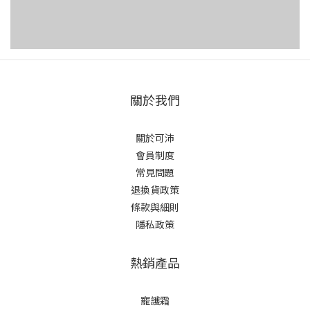
會像布偶一樣放鬆垂下。脾氣極好，幾乎沒有攻擊性，被譽為
查
「貓界的小狗」，非常適合喜歡親密互動的人。進階飼養挑
外
戰！6種需特別健康管理的貓品種介紹還有一些受歡迎的品種
有
貓，因為特殊外型或體型比例，天生就比一般貓咪更容易面臨
耳
骨骼、關節、心臟或泌尿系統的負擔。這並不代表牠們不好，
跳
而是飼主在選擇時，更需要提前了解潛在風險，並準備好長期
腫
關於我們
的健康管理與營養照護的準備。1.曼赤肯（Munchkin／短腿
溫
貓）最大的特色就是那對「小短腿」，看起來像貓界的柯基或
血
關於可沛
臘腸狗。非常活潑、愛玩，雖然腿短但跑動速度極快，甚至會
或血
會員制度
像兔子一樣跳躍。性格非常親人且像小孩子。而短腿貓正是因
（
常見問題
為腿短，要避免讓牠從太高的地方跳下，才能減輕關節負擔；
能
退換貨政策
也要嚴格控制體重，因一旦變胖，對骨骼壓力很大。可沛好肌
查
條款與細則
靈，可安全有效地輔助獸醫照護，幫助關節及肌肉，給予滿滿
查觀
隱私政策
的營養補充！2.蘇格蘭摺耳貓（Scottish Fold）外型特徵為耳
心
朵向前、向下摺疊，貼合頭部，臉看起來非常圓，像隻貓頭
波
熱銷產品
鷹。個性溫柔、安靜，且對人極度友善。但有個重要的健康提
造
醒，由於摺耳是一種基因缺陷（軟骨發育不全）。所有的摺耳
蟲
寵護霜
貓一生中都有極高機率發病，導致關節疼痛、僵硬，甚至癱
估