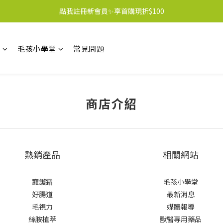
點我註冊新會員✨享首購現折$100
區
毛孩小學堂
常見問題
商店介紹
熱銷產品
相關網站
寵護霜
毛孩小學堂
好腸道
最新消息
毛視力
媒體報導
絲胺植萃
獸醫專用藥品