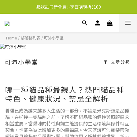
點我註冊新會員✨享首購現折$100
Home
/
部落格列表
/
可沛小學堂
可沛小學堂
文章分類
哪一種貓品種最親人？熱門貓品種
特色、健康狀況、禁忌全解析
養貓已成為越來越多人生活的一部分，不論是米克斯還是品種
貓，在迎接一隻貓咪之前，了解不同貓品種的個性與照顧需求
相當重要。當貓咪的特性與飼主能提供的生活環境與條件相互
契合，也能為彼此增加更多的幸福感。今天就讓可沛寵藥帶你
認識常見的貓咪品種與特質，幫助你更了解牠們的世界。新手