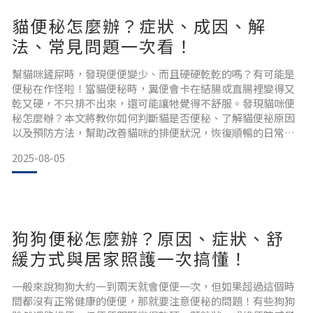
貓便秘怎麼辦？症狀、成因、解
法、常見問題一次看！
幫貓咪鏟屎時，發現便便變少、而且硬硬乾乾的嗎？有可能是
便秘在作怪啦！當貓便秘時，糞便會卡在結腸或直腸裡變得又
乾又硬，不只排不出來，還可能讓牠覺得不舒服。發現貓咪便
秘怎麼辦？本文將教你如何判斷貓是否便秘、了解貓便祕原因
以及預防方法，幫助改善貓咪的排便狀況，恢復順暢的日常生
活。 貓便秘是什麼狀況？7個貓咪便秘常見症狀貓咪的便秘不
2025-08-05
只是「沒大便」那麼簡單，從排便時的掙扎、哀叫，到糞便乾
硬、肚子鼓脹，都可能是身體發出的求救訊號。以下整理出7個
常見的便秘症狀，帶你一一辨識。1.排便困難如果你發現貓咪
蹲在貓砂
狗狗便秘怎麼辦？原因、症狀、舒
緩方式與居家照護一次搞懂！
一般來說狗狗大約一到兩天就會便便一次，但如果超過這個時
間都沒有正常健康的便便，那就要注意便秘的問題！有些狗狗