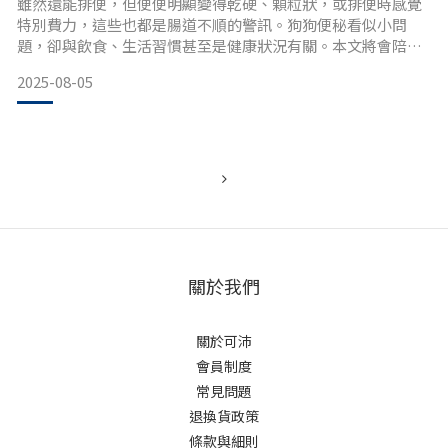
雖然還能排便，但便便明顯變得乾硬、顆粒狀，或排便時感覺
特別費力，這些也都是腸道不順的警訊。狗狗便秘看似小問
題，卻與飲食、生活習慣甚至是健康狀況有關。本文將會陪你
一起搞懂毛孩便秘的真相，從找出原因幫助順利「解便」，讓
2025-08-05
毛孩每天輕鬆上廁所、爸媽更安心！ 狗狗為什麼會便秘？5大
原因先了解！狗狗的消化系統很敏感，便秘不單只是「沒大
便」這麼簡單。下面幾個原因是最常見的元兇：狗狗便秘原因
1：飲食問題狗狗
關於我們
關於可沛
會員制度
常見問題
退換貨政策
條款與細則