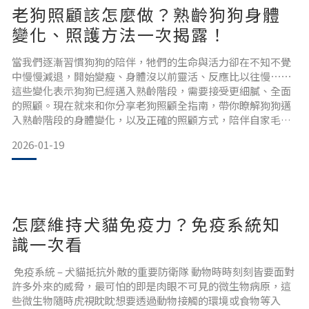
老狗照顧該怎麼做？熟齡狗狗身體
變化、照護方法一次揭露！
當我們逐漸習慣狗狗的陪伴，牠們的生命與活力卻在不知不覺
中慢慢減退，開始變瘦、身體沒以前靈活、反應比以往慢⋯⋯
這些變化表示狗狗已經邁入熟齡階段，需要接受更細膩、全面
的照顧。現在就來和你分享老狗照顧全指南，帶你瞭解狗狗邁
入熟齡階段的身體變化，以及正確的照顧方式，陪伴自家毛孩
安心、舒適地走過生命的每個階段。 狗狗幾歲算老？毛孩年齡
2026-01-19
與生命階段換算狗狗幾歲算老？通常會看體型與年紀，普遍以
7 歲作為分界點，但最準確的判斷方法，是根據狗狗的體型與
品種做計算。依據體型不同，狗狗換算的年齡也會不一樣，以
下提供美
怎麼維持犬貓免疫力？免疫系統知
識一次看
免疫系統 – 犬貓抵抗外敵的重要防衛隊 動物時時刻刻皆要面對
許多外來的威脅，最可怕的即是肉眼不可見的微生物病原，這
些微生物隨時虎視眈眈想要透過動物接觸的環境或食物等入