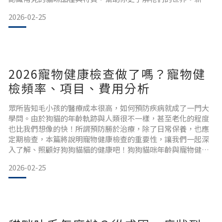
友善！5種好養的貓品種介紹如果你是新手，我們推薦這5種貓
2026-02-25
咪：1.米克斯（Mixed Breed）為各種血統混合而成，花色多樣
（如：虎斑、橘貓、賓士貓、三花、玳瑁等）。每隻個體的個
性差異很大，通常非常聰明且靈活。由於基因多樣性高，通
2026寵物健康檢查做了嗎？寵物健
檢頻率、項目、費用分析
眾所皆知毛小孩的醫療成本很高，如何預防疾病就成了一門大
學問。由於狗貓的年齡軌跡與人類很不一樣，甚至老化的程度
也比我們想像的快！所謂預防勝於治療，除了日常保養，也應
定期檢查，本篇將說明寵物健康檢查的重要性，讓我們一起深
入了解、照顧好狗狗貓貓的健康吧！狗狗貓咪年齡與寵物健康
檢查建議頻率在了解健檢項目前，先來理解一下狗狗貓貓的年
2026-02-25
齡軌跡與生命週期吧！從生理年齡來看，毛孩每過1年，就相當
於人類至少5年。而當毛孩進入老年（7～10歲後），身體變化
更快，建議以半年的間隔來做健檢，才能有效捕捉到功能退化
或慢性問