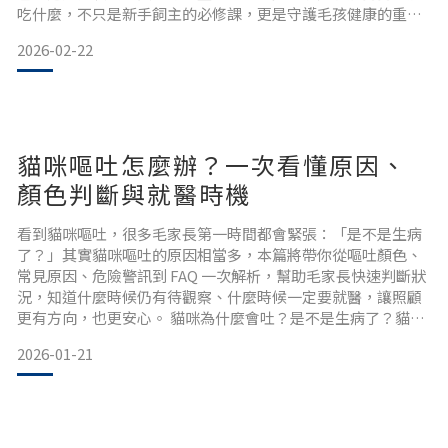
吃什麼，不只是新手飼主的必修課，更是守護毛孩健康的重要
關鍵。本文將一次整理狗狗不能吃的水果、蔬菜與高風險食
2026-02-22
物，並說明誤食後的常見症狀與緊急處理原則，幫助你在日常
飲食中避開地雷，讓狗狗吃得安心、毛家長也更放心。狗狗不
能吃什麼？絕對禁止的8種致命食物狗狗和人的消化系統本來就
不同：某些成分
貓咪嘔吐怎麼辦？一次看懂原因、
顏色判斷與就醫時機
看到貓咪嘔吐，很多毛家長第一時間都會緊張：「是不是生病
了？」其實貓咪嘔吐的原因相當多，本篇將帶你從嘔吐顏色、
常見原因、危險警訊到 FAQ 一次解析，幫助毛家長快速判斷狀
況，知道什麼時候仍有待觀察、什麼時候一定要就醫，讓照顧
更有方向，也更安心。 貓咪為什麼會吐？是不是生病了？貓咪
會吐的原因很多，吃太快、毛球、食物過敏、腸胃疾病、寄生
2026-01-21
蟲、肝腎疾病、中毒等嚴重問題都有可能。除此之外，貓咪壓
力過大或焦慮時也會嘔吐，常見影響貓咪情緒的狀況有突然異
常巨大聲響、社交壓力（陌生人、多貓家庭）、環境變化（搬
家、新