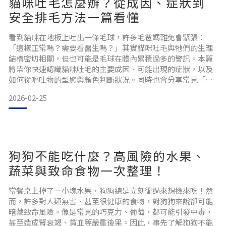
貓咪吐毛怎麼辦？從成因、症狀到
安全排毛方法一篇看懂
看到貓咪在地板上吐出一條毛球，許多毛爸媽難免會緊張：
「這樣正常嗎？需要看醫生嗎？」其實貓咪吐毛與牠們的生理
結構密切相關，但也可能是毛球在體內累積過多的警訊。本篇
將帶你快速認識貓咪吐毛的主要成因、可能出現的症狀，以及
如何從嘔吐物的型態與顏色判斷狀況。同時也會分享常見「貓
咪吐毛球吐不出來」的風險與日常安全排毛方式，幫助毛家長
2026-02-25
在第一時間就能做出正確判斷，讓貓咪的日常照護更輕鬆、也
更安心。為什麼貓咪會吐毛？從生理結構看毛球症成因貓咪舌
頭上布滿了細小的倒鉤能有效梳理毛髮，但同時也會將脫落的
毛髮一起送入食道
狗狗不能吃什麼？高風險的水果、
蔬菜與致命食物一次整理！
當餐桌上掉了一小塊水果，狗狗總是立刻衝過來想撿來吃！然
而，許多對人類無害、甚至很健康的食物，對狗狗來說卻可能
暗藏致命風險。像是常見的巧克力、葡萄，都可能引發中毒，
甚至造成腎衰竭、貧血等嚴重後果。因此，事先了解狗狗不能