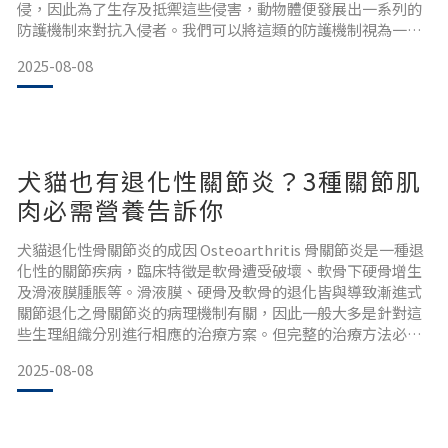
侵，因此為了生存及抵禦這些侵害，動物體便發展出一系列的
防護機制來對抗入侵者。我們可以將這類的防護機制視為一種
生物性的屏障系統，在生物學上便稱為「免疫系統」。「免疫
2025-08-08
Immunity」一詞，最早見於中國明代醫書《免疫類方》，指
的是「免除疫癘」，也就是防治傳染病的意思，而現代科學的
則將免疫定義為生物機體識別和排除抗原物質的一種保護性反
犬貓也有退化性關節炎？3種關節肌
肉必需營養告訴你
犬貓退化性骨關節炎的成因 Osteoarthritis 骨關節炎是一種退
化性的關節疾病，臨床特徵是軟骨遭受破壞、軟骨下硬骨增生
及滑液膜腫脹等。滑液膜、硬骨及軟骨的退化皆與導致漸進式
關節退化之骨關節炎的病理機制有關，因此一般大多是針對這
些生理組織分別進行相應的治療方案。但完整的治療方法必須
針對所有的面相，才能有效阻止關節退化。骨關節炎導致的滑
2025-08-08
液膜腫脹是由於軟骨分解造成的生物壓力所引發的二級發炎症
狀，由滑膜細胞（Synovial cell）分泌的酵素會降解軟骨的基
質，並加速軟骨結構被破壞，因此在軟骨