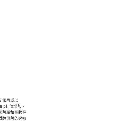
 個月或以
pH 值增加，
球菌屬和棒狀桿
對酵母菌的過敏