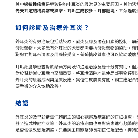
其中
過敏性疾病
是導致狗狗中耳炎的最常見的主要原因。其他誘
先天耳道結構異常或狹窄、耳垢生成較多、耳部腫塊、耳朵過度
如何診斷及治療外耳炎？
外耳炎的有效治療包括感染原、發炎反應及潛在因素的控制。
局
發炎藥物。大多患有外耳炎的犬隻都需要抗發炎藥物的協助，葡
狗狗們對耳朵清潔及用藥接受度。葡萄糖皮質素也可以協助破壞
耳垢細胞學檢查對於給藥方向及和追蹤治療反應十分有幫助，但
對於幫助減少耳垢也至關重要，將耳垢清除才能使局部藥物達到
外耳炎的原發成因與過敏反應、異位性皮膚炎有關，飼主應配合
要手術的介入協助改善。
結語
外耳炎的及早診斷需仰賴飼主的細心觀察及獸醫師的仔細檢查，
甚至造成神經症狀等。外耳炎的治療期間也需對病患進行頻繁的
是否需做改變及調整。只要飼主與獸醫師長期信任及配合，狗狗