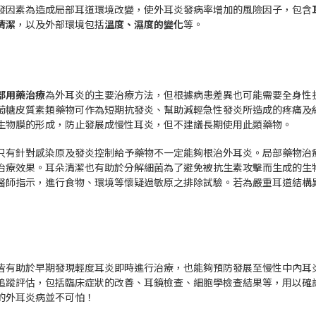
發因素為造成局部耳道環境改變，使外耳炎發病率增加的風險因子，包含
清潔
，以及外部環境包括
溫度、濕度的變化
等。
部用藥治療
為外耳炎的主要治療方法，但根據病患差異也可能需要全身性
萄糖皮質素類藥物可作為短期抗發炎、幫助減輕急性發炎所造成的疼痛及
生物膜的形成，防止發展成慢性耳炎，但不建議長期使用此類藥物。
只有針對感染原及發炎控制給予藥物不一定能夠根治外耳炎。局部藥物治
治療效果。耳朵清潔也有助於分解細菌為了避免被抗生素攻擊而生成的生
醫師指示，進行食物、環境等懷疑過敏原之排除試驗。若為嚴重耳道結構
皆有助於早期發現輕度耳炎即時進行治療，也能夠預防發展至慢性中內耳
追蹤評估，包括臨床症狀的改善、耳鏡檢查、細胞學檢查結果等，用以確
的外耳炎病並不可怕！