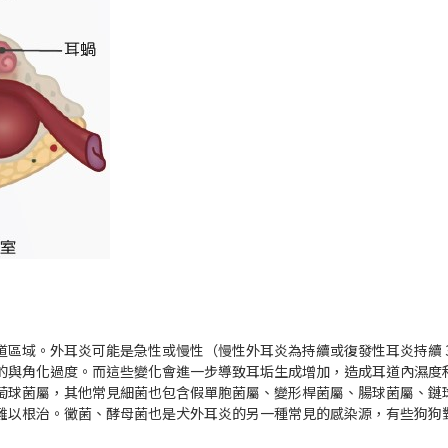
區域。外耳炎可能是急性或慢性（慢性外耳炎為持續或復發性耳炎持續 3
與角化過度。而這些變化會進一步導致耳垢生成增加，造成耳道內濕度和 
萄球菌屬，其他常見細菌也包含假單胞菌屬、變形桿菌屬、腸球菌屬、鏈
難以根治。黴菌、酵母菌也是犬外耳炎的另一種常見的感染源，有些狗狗