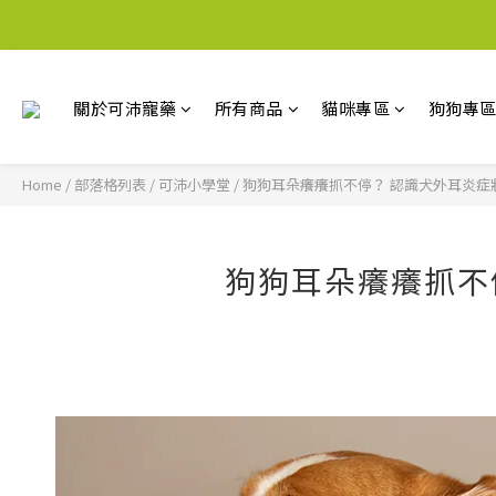
關於可沛寵藥
所有商品
貓咪專區
狗狗專
Home
/
部落格列表
/
可沛小學堂
/
狗狗耳朵癢癢抓不停？ 認識犬外耳炎症
狗狗耳朵癢癢抓不