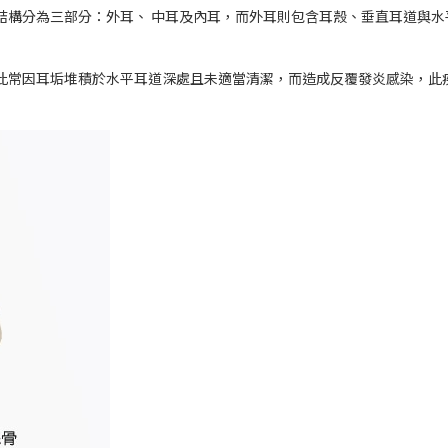
結構分為三部分：外耳、 中耳及內耳，而外耳則包含耳殼、垂直耳道與水
此常因耳垢堆積於水平耳道深處且未適當清潔，而造成反覆發炎感染，此