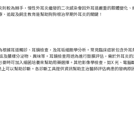
炎則較為棘手，慢性外耳炎繼發的二次感染會因外耳道嚴重的腺體變化、
療、追蹤及飼主教育是幫助狗狗根治早期外耳炎的關鍵！
為根據耳道觸診、耳鏡檢查，及耳垢細胞學分析。常見臨床症狀包含外耳
耳垢及膿樣分泌物、異味等。耳鏡檢查用途為進行鼓膜評估，需於外耳炎的
要時可加入細菌培養來幫助用藥選擇。其他影像學檢查，如X 光、電腦斷
病患上可以幫助診斷。各診斷工具提供資訊幫助主治醫師評估病患的發病原