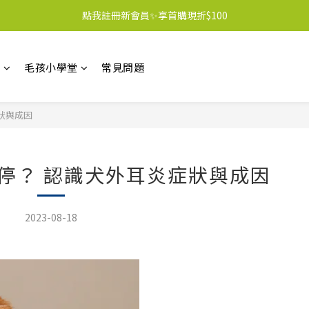
點我註冊新會員✨享首購現折$100
區
毛孩小學堂
常見問題
狀與成因
停？ 認識犬外耳炎症狀與成因
2023-08-18