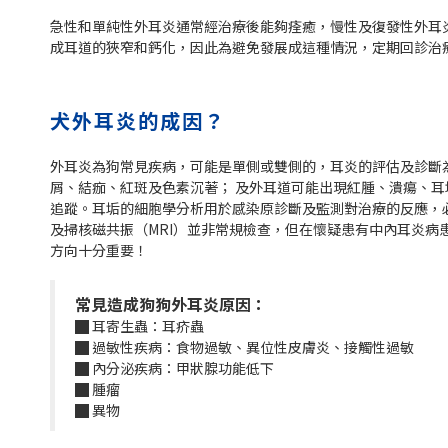
急性和單純性外耳炎通常經治療後能夠痊癒，慢性及復發性外耳
成耳道的狹窄和鈣化，因此為避免發展成這種情況，定期回診治
犬外耳炎的成因？
外耳炎為狗常見疾病，可能是單側或雙側的，耳炎的評估及診斷
屑、結痂、紅斑及色素沉著； 及外耳道可能出現紅腫、潰瘍、
追蹤。耳垢的細胞學分析用於感染原診斷及監測對治療的反應，必
及掃核磁共振（MRI）並非常規檢查，但在懷疑患有中內耳炎
方向十分重要！
常見造成狗狗外耳炎原因：
█ 耳寄生蟲：耳疥蟲
█ 過敏性疾病：食物過敏、異位性皮膚炎、接觸性過敏
█ 內分泌疾病：甲狀腺功能低下
█ 腫瘤
█ 異物