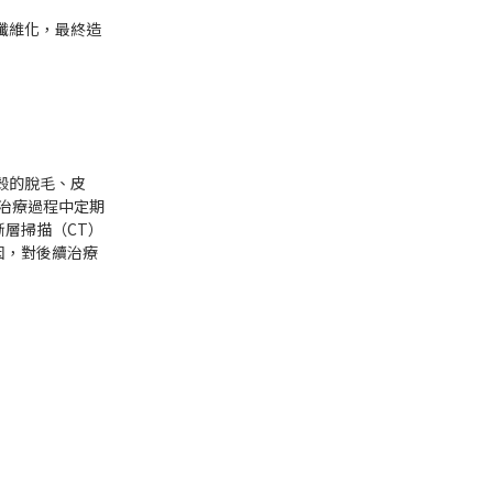
纖維化，最終造
殼的脫毛、皮
治療過程中定期
層掃描（CT）
因，對後續治療