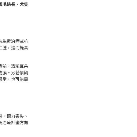
耳毛過長、犬隻
抗生素治療或抗
紅腫，進而提高
療前，清潔耳朵
物膜。另若懷疑
異常，也可能需
炎、聽力喪失、
認治療計畫方向