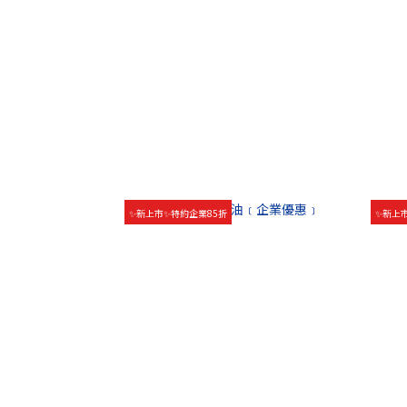
✨新上市✨特約企業85折
✨新上