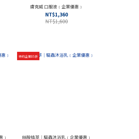
﹞
膚克威 口服液﹝企業優惠﹞
NT$1,360
NT$1,600
特約企業85折
惠﹞
絲胺植萃｜驅蟲沐浴乳﹝企業優惠﹞