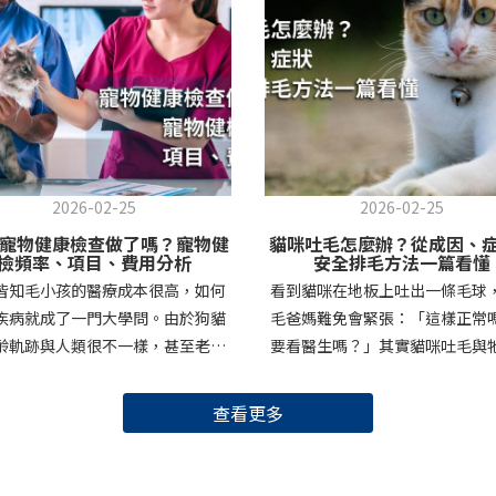
2026-02-25
2026-02-25
26寵物健康檢查做了嗎？寵物健
貓咪吐毛怎麼辦？從成因、
檢頻率、項目、費用分析
安全排毛方法一篇看懂
皆知毛小孩的醫療成本很高，如何
看到貓咪在地板上吐出一條毛球
疾病就成了一門大學問。由於狗貓
毛爸媽難免會緊張：「這樣正常
齡軌跡與人類很不一樣，甚至老化
要看醫生嗎？」其實貓咪吐毛與
度也比我們想像的快！所謂預防勝
生理結構密切相關，但也可能是
治療，除了日常保養，也應定期檢
體內累積過多的警訊。本篇將帶
查看更多
，本篇將說明寵物健康檢查的重要
認識貓咪吐毛的主要成因、可能
讓我們一起深入了解、照顧好狗狗
症狀，以及如何從嘔吐物的型態
的健康吧！狗狗貓咪年齡與寵物健
判斷狀況。同時也會分享常見「