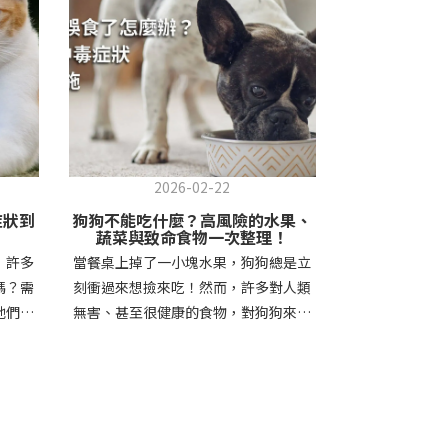
2026-02-22
症狀到
狗狗不能吃什麼？高風險的水果、
蔬菜與致命食物一次整理！
，許多
當餐桌上掉了一小塊水果，狗狗總是立
嗎？需
刻衝過來想撿來吃！然而，許多對人類
牠們的
無害、甚至很健康的食物，對狗狗來說
毛球在
卻可能暗藏致命風險。像是常見的巧克
你快速
力、葡萄，都可能引發中毒，甚至造成
出現的
腎衰竭、貧血等嚴重後果。因此，事先
與顏色
了解狗狗不能吃什麼，不只是新手飼主
貓咪吐
的必修課，更是守護毛孩健康的重要關