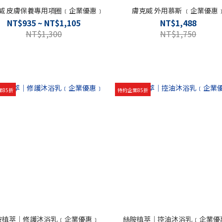
威 皮膚保養專用項圈﹝企業優惠﹞
膚克威 外用慕斯 ﹝企業優惠
NT$935 ~ NT$1,105
NT$1,488
NT$1,300
NT$1,750
業85折
特約企業85折
胺植萃｜修護沐浴乳﹝企業優惠﹞
絲胺植萃｜控油沐浴乳﹝企業優