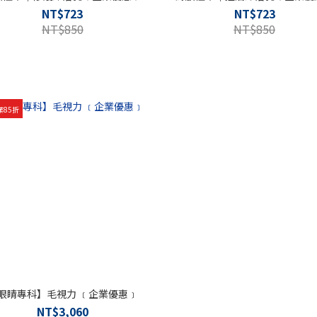
NT$723
NT$723
NT$850
NT$850
業85折
眼睛專科】毛視力 ﹝企業優惠﹞
NT$3,060