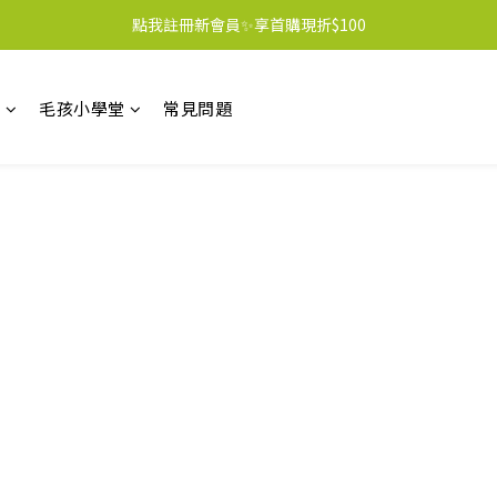
點我註冊新會員✨享首購現折$100
區
毛孩小學堂
常見問題