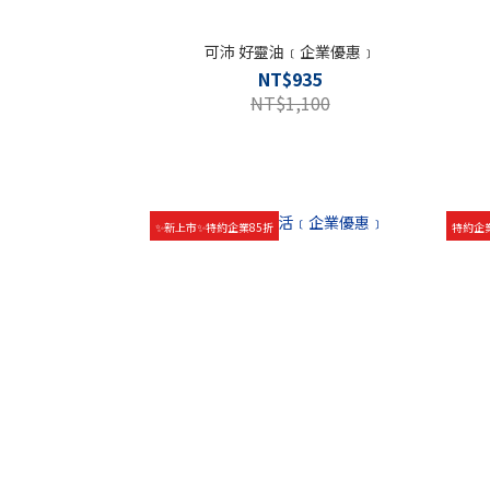
可沛 好靈油﹝企業優惠﹞
NT$935
NT$1,100
✨新上市✨特約企業85折
特約企