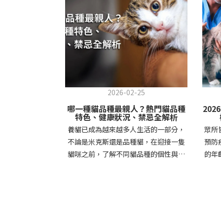
2026-02-25
哪一種貓品種最親人？熱門貓品種
20
特色、健康狀況、禁忌全解析
養貓已成為越來越多人生活的一部分，
眾所
不論是米克斯還是品種貓，在迎接一隻
預防
貓咪之前，了解不同貓品種的個性與照
的年
顧需求相當重要。當貓咪的特性與飼主
的程
能提供的生活環境與條件相互契合，也
於
能為彼此增加更多的幸福感。今天就讓
查
可沛寵藥帶你認識常見的貓咪品種與特
性，
質，幫助你更了解牠們的世界。新手友
貓貓