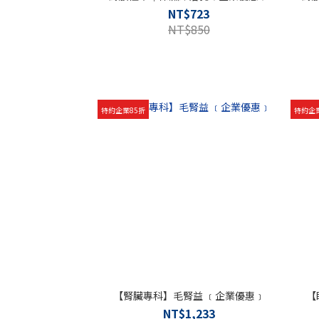
NT$723
NT$850
特約企業85折
特約企
【腎臟專科】毛腎益 ﹝企業優惠﹞
【
NT$1,233