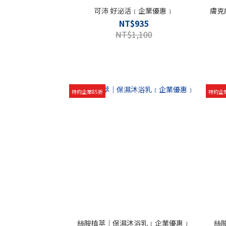
可沛 好泌活﹝企業優惠﹞
膚克
NT$935
NT$1,100
特約企業85折
特約企
絲胺植萃｜保濕沐浴乳﹝企業優惠﹞
絲