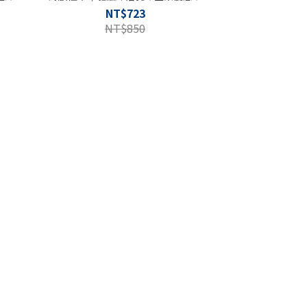
NT$723
NT$850