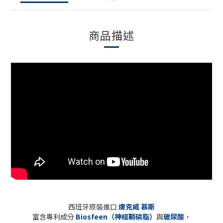
商品描述
西班牙原裝進口
膚克威 慕斯
富含專利成分
Biosfeen（
神經鞘磷脂）
與
玻尿酸
，