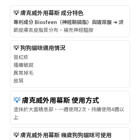
💡 膚克威外用幕斯 成分特色
專利成分 Biosfeen（神經鞘磷脂）與玻尿酸 ➔
調
節皮膚表皮脂質分布，補充神經醯胺
💡 狗狗貓咪適用情況
冒紅疹
搔癢敏感
異常掉毛
皮屑
💡
膚克威外用幕斯 使用方式
塗抹於大面積患部，一週使用2次，持續使用4週以
上
💡 膚克威外用幕斯 幾歲狗狗貓咪可使用