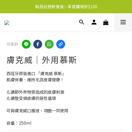
點我註冊新會員✨享首購現折$100
分享到
膚克威｜外用慕斯
西班牙原裝進口 「膚克威 慕斯」
肌膚保養、維持毛孩皮膚健康！
💪調節外界物質造成的皮膚刺激
💪調整受損皮膚的惡性循環
可與膚克威口服液、項圈一同使用
容量：250ml