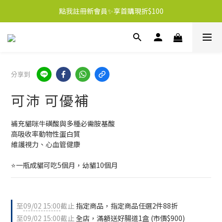
點我註冊新會員✨享首購現折$100
分享到
可沛 可優補
補充貓咪牛磺酸與多種必需胺基酸
高吸收率動物性蛋白質
維護視力、心血管健康
⭐️一瓶成貓可吃5個月，幼貓10個月
至
09/02 15:00
截止
指定商品，指定商品任選2件88折
至
09/02 15:00
截止
全店，滿額送好腸道1盒 (市價$900)