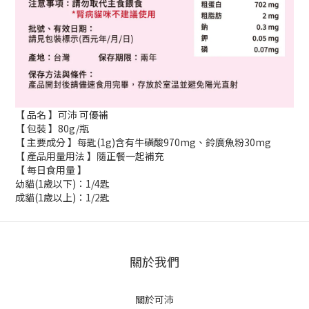
【 品名 】可沛 可優補
【 包裝 】80g/瓶
【 主要成分 】每匙(1g)含有牛磺酸970mg、鈴廣魚粉30mg
【 產品用量用法 】隨正餐一起補充
【 每日食用量 】
幼貓(1歲以下)：1/4匙
成貓(1歲以上)：1/2匙
關於我們
關於可沛